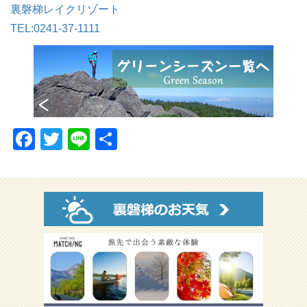
裏磐梯レイクリゾート
TEL:0241-37-1111
F
T
Li
共
a
wi
n
有
c
tt
e
e
er
b
o
o
k