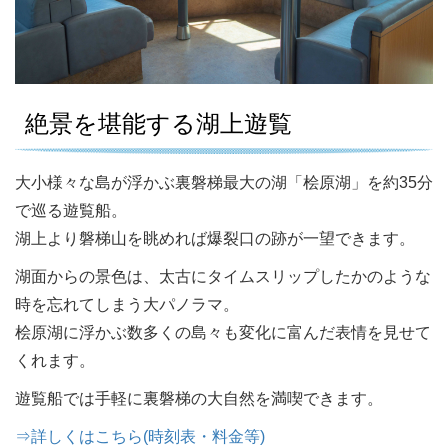
絶景を堪能する湖上遊覧
大小様々な島が浮かぶ裏磐梯最大の湖「桧原湖」を約35分
で巡る遊覧船。
湖上より磐梯山を眺めれば爆裂口の跡が一望できます。
湖面からの景色は、太古にタイムスリップしたかのような
時を忘れてしまう大パノラマ。
桧原湖に浮かぶ数多くの島々も変化に富んだ表情を見せて
くれます。
遊覧船では手軽に裏磐梯の大自然を満喫できます。
⇒詳しくはこちら(時刻表・料金等)