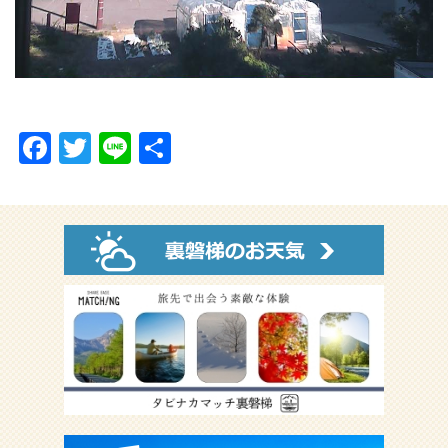
F
T
Li
共
a
wi
n
有
c
tt
e
e
er
b
o
o
k