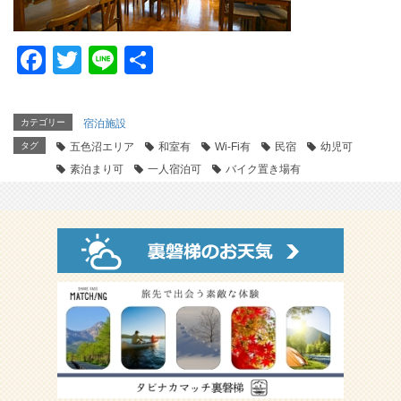
F
T
Li
共
a
wi
n
有
c
tt
e
カテゴリー
宿泊施設
e
er
タグ
五色沼エリア
和室有
Wi-Fi有
民宿
幼児可
b
素泊まり可
一人宿泊可
バイク置き場有
o
o
k