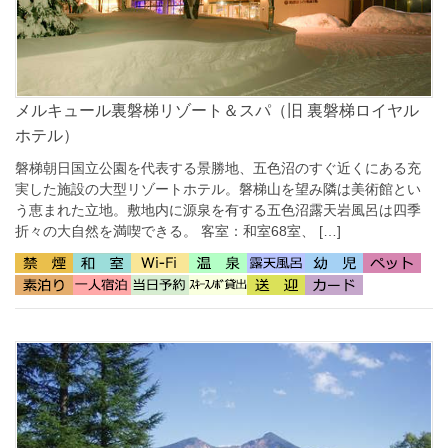
メルキュール裏磐梯リゾート＆スパ（旧 裏磐梯ロイヤル
ホテル）
磐梯朝日国立公園を代表する景勝地、五色沼のすぐ近くにある充
実した施設の大型リゾートホテル。磐梯山を望み隣は美術館とい
う恵まれた立地。敷地内に源泉を有する五色沼露天岩風呂は四季
折々の大自然を満喫できる。 客室：和室68室、 […]