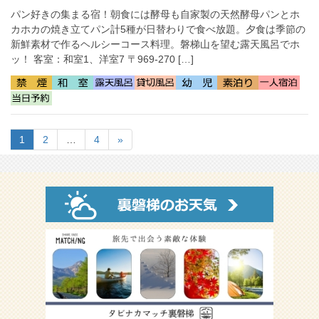
パン好きの集まる宿！朝食には酵母も自家製の天然酵母パンとホ
カホカの焼き立てパン計5種が日替わりで食べ放題。夕食は季節の
新鮮素材で作るヘルシーコース料理。磐梯山を望む露天風呂でホ
ッ！ 客室：和室1、洋室7 〒969-270 […]
1
2
…
4
»