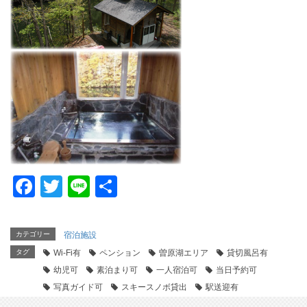
F
T
Li
共
a
wi
n
有
c
tt
e
カテゴリー
宿泊施設
e
er
タグ
Wi-Fi有
ペンション
曽原湖エリア
貸切風呂有
b
幼児可
素泊まり可
一人宿泊可
当日予約可
写真ガイド可
スキースノボ貸出
駅送迎有
o