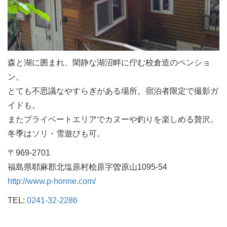
森と湖に囲まれ、閑静な湖沼畔に佇む校倉造のペンショ
ン。
とても不思議なやすらぎがある場所。宿泊者限定で撮影ガ
イドも。
またプライベートエリアでカヌーや釣りを楽しめる贅沢。
冬季はソリ・雪遊びも可。
〒969-2701
福島県耶麻郡北塩原村桧原字曽原山1095-54
http://www.p-honne.com/
TEL:
0241-32-2286