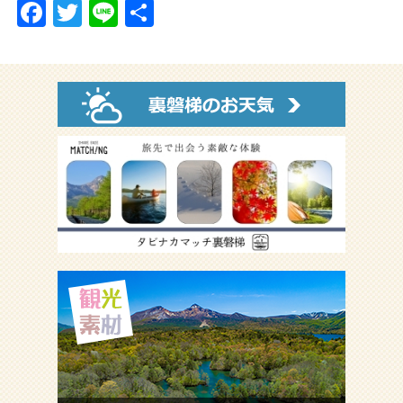
F
T
Li
共
a
wi
n
有
c
tt
e
e
er
b
o
o
k