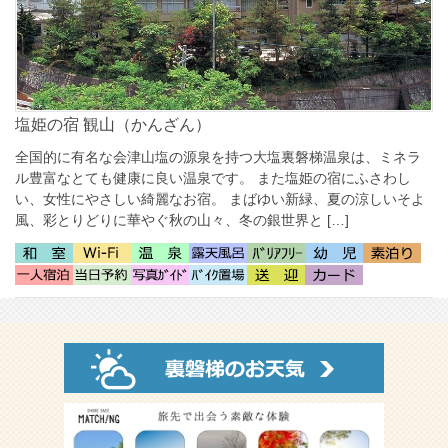
塩姫の宿 観山（かんざん）
全国的に有名な会津山塩の源泉を持つ大塩裏磐梯温泉は、ミネラ
ル豊富なとても健康に良い温泉です。 また塩姫の宿にふさわし
い、女性にやさしい綺麗なお宿。 まばゆい新緑、夏の涼しいそよ
風、彩とりどりに華やぐ秋の山々、冬の銀世界と […]